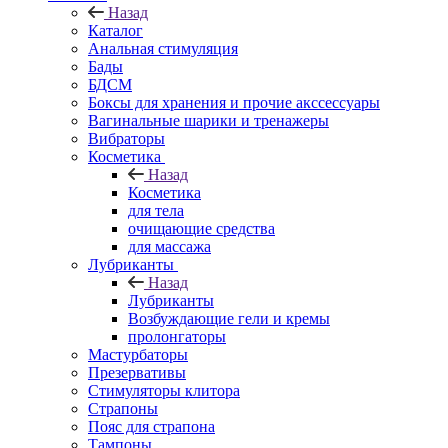
Назад
Каталог
Анальная стимуляция
Бады
БДСМ
Боксы для хранения и прочие акссессуары
Вагинальные шарики и тренажеры
Вибраторы
Косметика
Назад
Косметика
для тела
очищающие средства
для массажа
Лубриканты
Назад
Лубриканты
Возбуждающие гели и кремы
пролонгаторы
Мастурбаторы
Презервативы
Стимуляторы клитора
Страпоны
Пояс для страпона
Тампоны