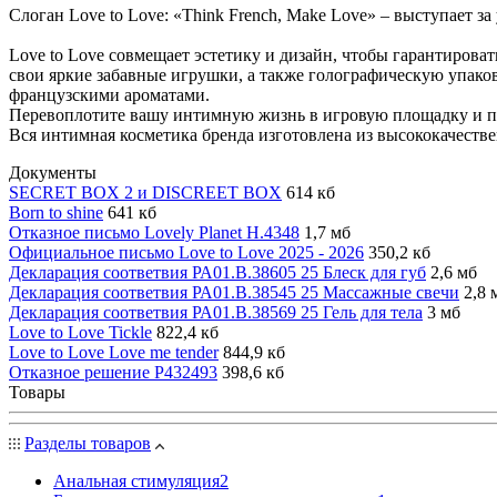
Слоган Love to Love: «Think French, Make Love» – выступает за
Love to Love совмещает эстетику и дизайн, чтобы гарантирова
свои яркие забавные игрушки, а также голографическую упако
французскими ароматами.
Перевоплотите вашу интимную жизнь в игровую площадку и по
Вся интимная косметика бренда изготовлена из высококачест
Документы
SECRET BOX 2 и DISCREET BOX
614 кб
Born to shine
641 кб
Отказное письмо Lovely Planet Н.4348
1,7 мб
Официальное письмо Love to Love 2025 - 2026
350,2 кб
Декларация соответвия РА01.В.38605 25 Блеск для губ
2,6 мб
Декларация соответвия РА01.В.38545 25 Массажные свечи
2,8 
Декларация соответвия РА01.В.38569 25 Гель для тела
3 мб
Love to Love Tickle
822,4 кб
Love to Love Love me tender
844,9 кб
Отказное решение Р432493
398,6 кб
Товары
Разделы товаров
Анальная стимуляция
2