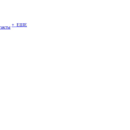
+ ЕЩЕ
такты