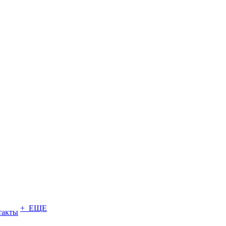
+ ЕЩЕ
такты